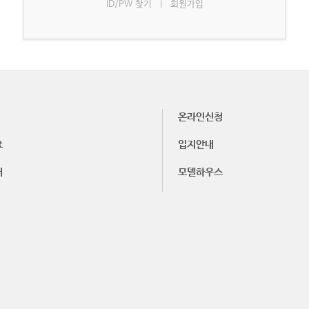
ID/PW 찾기
회원가입
|
온라인신청
요
입지안내
내
모델하우스